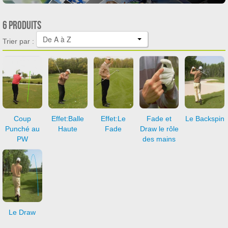
6 produits
De A à Z
Trier par :
Coup
Effet:Balle
Effet:Le
Fade et
Le Backspin
Punché au
Haute
Fade
Draw le rôle
PW
des mains
Le Draw