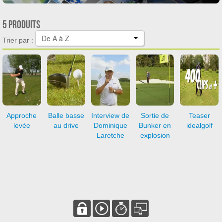
5 produits
De A à Z
Trier par :
Approche
Balle basse
Interview de
Sortie de
Teaser
levée
au drive
Dominique
Bunker en
idealgolf
Laretche
explosion