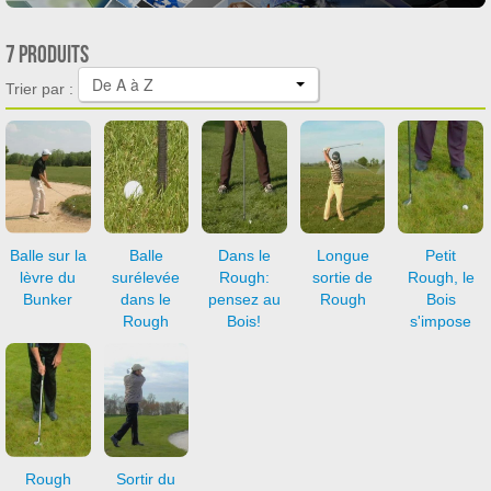
7 produits
De A à Z
Trier par :
Balle sur la
Balle
Dans le
Longue
Petit
lèvre du
surélevée
Rough:
sortie de
Rough, le
Bunker
dans le
pensez au
Rough
Bois
Rough
Bois!
s'impose
Rough
Sortir du