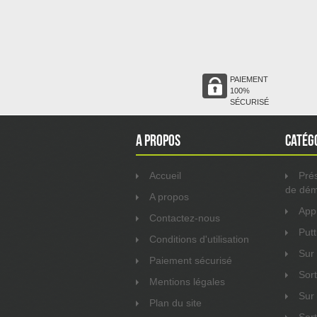
PAIEMENT
100%
SÉCURISÉ
A propos
Catég
Accueil
Prés
de dé
A propos
App
Contactez-nous
Putt
Conditions d'utilisation
Sur
Paiement sécurisé
Sor
Mentions légales
Sur 
Plan du site
Sor